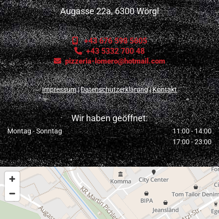
Augasse 22a, 6300 Wörgl
+43 676 598 5605

+43 5332 700 48

pizzeria-lomero@hotmail.com

Impressum
|
Datenschutzerklärung
|
Kontakt
Wir haben geöffnet:
Montag - Sonntag
11:00 - 14:00
17:00 - 23:00